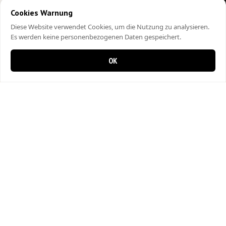
Cookies Warnung
Diese Website verwendet Cookies, um die Nutzung zu analysieren.
Es werden keine personenbezogenen Daten gespeichert.
OK
0 items in cart
0
City Kebap Pizzakurier