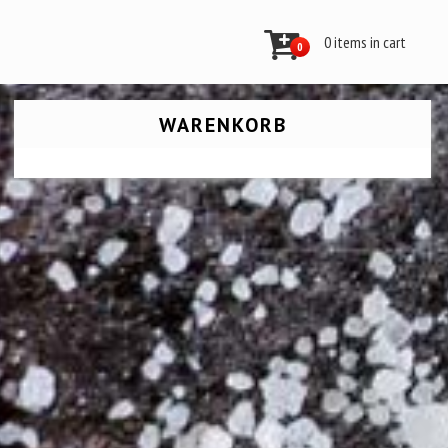
0 items in cart
0
WARENKORB