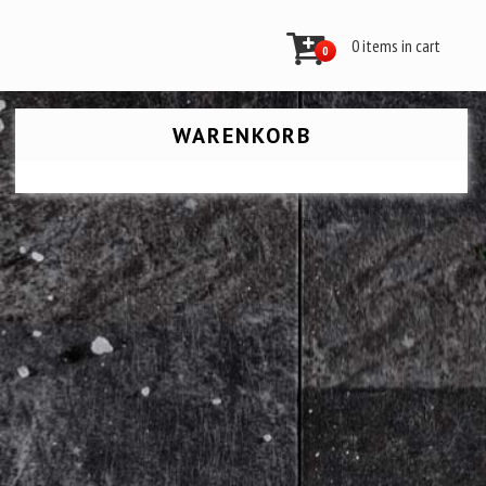
0 items in cart
0
WARENKORB