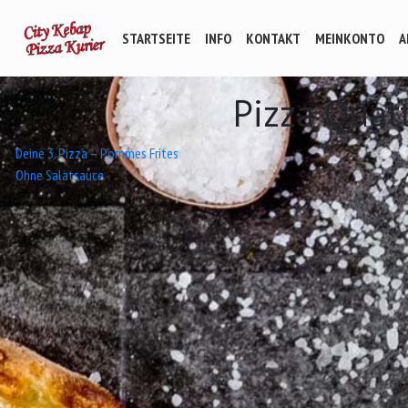
STARTSEITE
INFO
KONTAKT
MEINKONTO
A
Pizza Quat
Beitrags-
Deine 3. Pizza – Pommes Frites
Ohne Salatsauce
Navigation