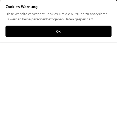
Cookies Warnung
Diese Website verwendet Cookies, um die Nutzung zu analysieren.
Es werden keine personenbezogenen Daten gespeichert.
OK
0 Artikel im Warenkorb
0
City Kebap Pizzakurier