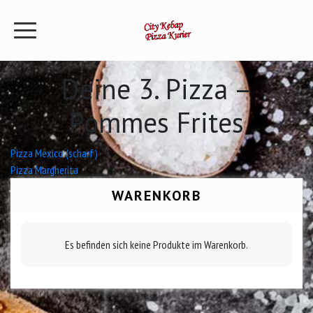
Deine 3. Pizza –
Pommes Frites
Beitrags-
Pizza Mexico (scharf)
Pizza Margherita
Navigation
WARENKORB
Es befinden sich keine Produkte im Warenkorb.