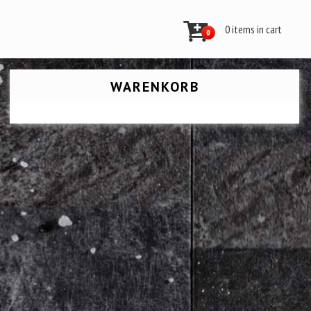
0 items in cart
0
WARENKORB