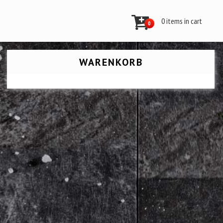
0 items in cart
0
WARENKORB