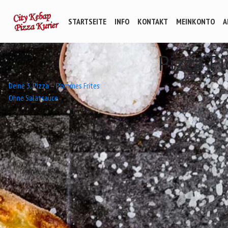
STARTSEITE
INFO
KONTAKT
MEINKONTO
A
Pizza F
Beitrags-
Deine 3. Pizza – Pommes Frites
Ohne Salatsauce
Navigation