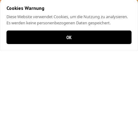
Cookies Warnung
Diese Website verwendet Cookies, um die Nutzung zu analysieren.
Es werden keine personenbezogenen Daten gespeichert.
OK
0 items in cart
0
City Kebap Pizzakurier