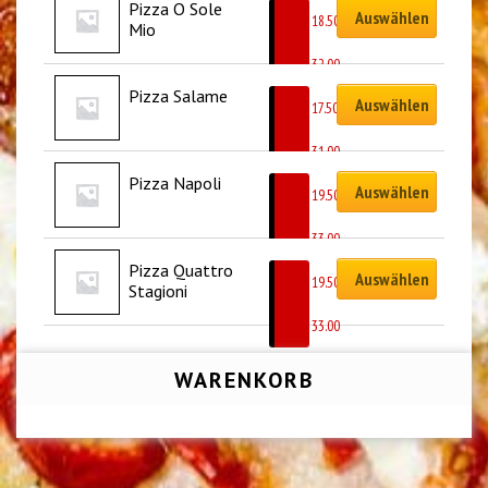
Pizza O Sole 
Auswählen
CHF
18.50
Mio
–
CHF
32.00
Pizza Salame
Auswählen
CHF
17.50
–
CHF
31.00
Pizza Napoli
Auswählen
CHF
19.50
–
CHF
33.00
Pizza Quattro 
Auswählen
CHF
19.50
Stagioni
–
CHF
33.00
WARENKORB