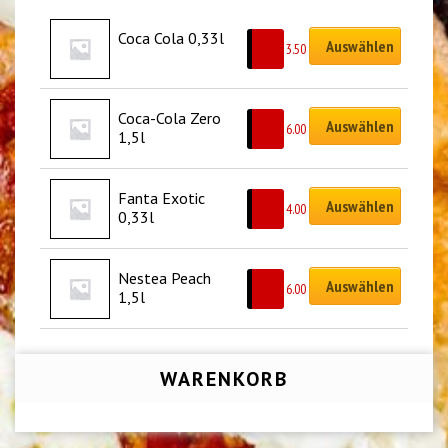
Coca Cola 0,33l
Auswählen
CHF
3.50
Coca-Cola Zero 
Auswählen
CHF
6.00
1,5l
Fanta Exotic 
Auswählen
CHF
4.00
0,33l
Nestea Peach 
Auswählen
CHF
6.00
1,5l
WARENKORB