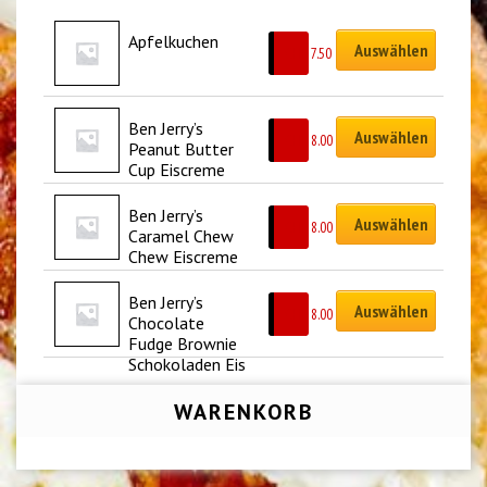
Apfelkuchen
Auswählen
CHF
7.50
Ben Jerry’s 
Auswählen
CHF
8.00
Peanut Butter 
Cup Eiscreme
Ben Jerry’s 
Auswählen
CHF
8.00
Caramel Chew 
Chew Eiscreme
Ben Jerry’s 
Auswählen
CHF
8.00
Chocolate 
Fudge Brownie 
Schokoladen Eis
WARENKORB