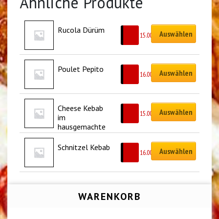
Ähnliche Produkte
Rucola Dürüm
Auswählen
CHF
15.00
Poulet Pepito
Auswählen
CHF
16.00
Cheese Kebab 
Auswählen
CHF
15.00
im 
hausgemachte
m Taschenbrot
Schnitzel Kebab
Auswählen
CHF
16.00
WARENKORB