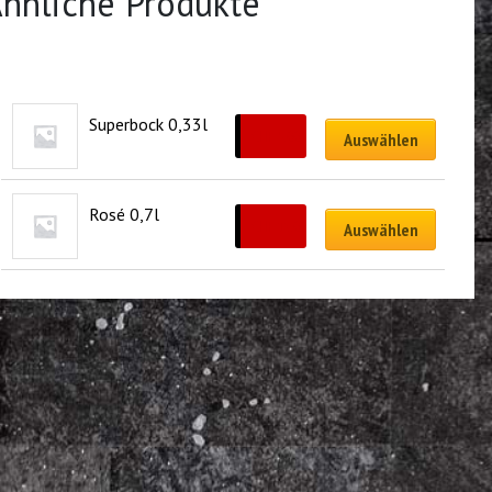
hnliche Produkte
Superbock 0,33l
CHF
5.00
Auswählen
Rosé 0,7l
CHF
18.00
Auswählen