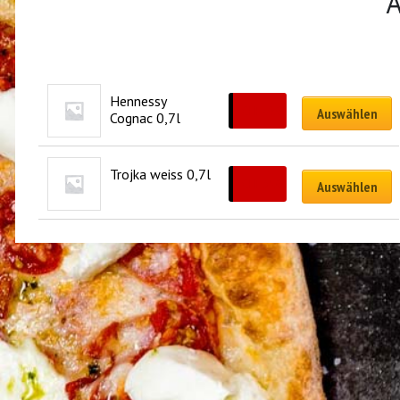
Ä
Hennessy 
CHF
69.00
Auswählen
Cognac 0,7l
Trojka weiss 0,7l
CHF
35.00
Auswählen