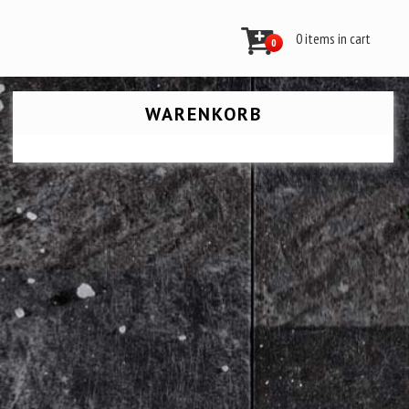
0 items in cart
0
WARENKORB