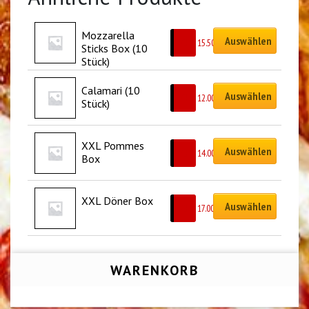
Mozzarella 
Auswählen
CHF
15.50
Sticks Box (10 
Stück)
Calamari (10 
Auswählen
CHF
12.00
Stück)
XXL Pommes 
Auswählen
CHF
14.00
Box
XXL Döner Box
Auswählen
CHF
17.00
WARENKORB