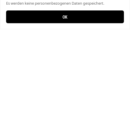
Es werden keine personenbezogenen Daten gespeichert.
OK
0 items in cart
0
City Kebap Pizzakurier
Bahnhofstrasse 27