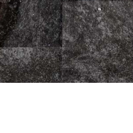
p Pizzakurier
Fleischherkunft