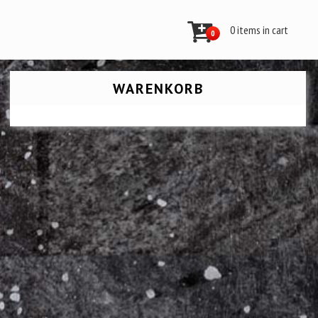
0 items in cart
0
WARENKORB