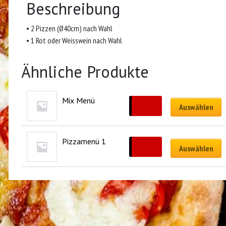
Beschreibung
• 2 Pizzen (Ø40cm) nach Wahl
• 1 Rot oder Weisswein nach Wahl
Ähnliche Produkte
Mix Menü
CHF
41.00
Auswählen
Pizzamenü 1
CHF
60.00
Auswählen