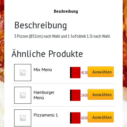
Beschreibung
Beschreibung
3 Pizzen (Ø32cm) nach Wahl und 1 Softdrink 1,5l nach Wahl
Ähnliche Produkte
Mix Menü
Auswählen
CHF
41.00
Hamburger 
Auswählen
CHF
24.00
Menü
Pizzamenü 1
Auswählen
CHF
60.00