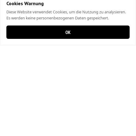
Cookies Warnung
Diese Website verwendet Cookies, um die Nutzung zu analysieren.
Es werden keine personenbezogenen Daten gespeichert.
OK
0 items in cart
0
City Kebap Pizzakurier