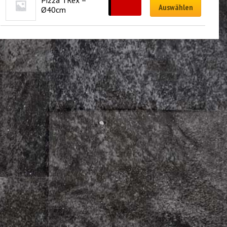
Pizza TRex – 
CHF
35.00
Auswählen
Ø40cm