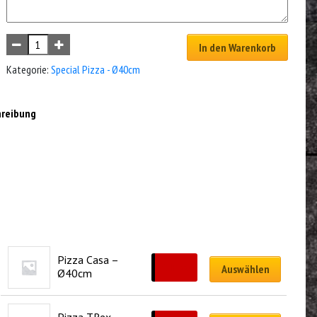
In den Warenkorb
Kategorie:
Special Pizza - Ø40cm
hreibung
Pizza Casa – 
CHF
33.00
Auswählen
Ø40cm