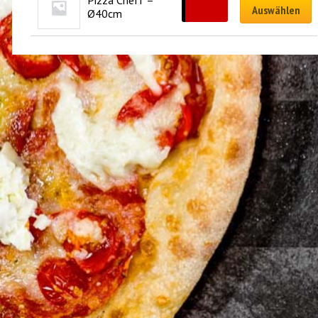
Pizza Cheff – 
CHF
33.00
Auswählen
Ø40cm