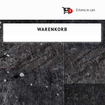
0 items in cart
0
WARENKORB