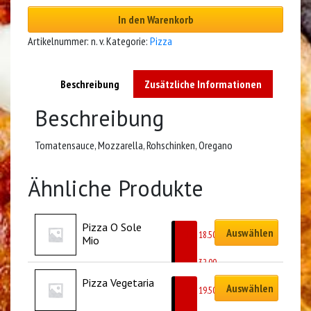
In den Warenkorb
Artikelnummer:
n. v.
Kategorie:
Pizza
Beschreibung
Zusätzliche Informationen
Beschreibung
Tomatensauce, Mozzarella, Rohschinken, Oregano
Ähnliche Produkte
Pizza O Sole 
Auswählen
CHF
18.50
Mio
–
CHF
32.00
Pizza Vegetaria
Auswählen
CHF
19.50
–