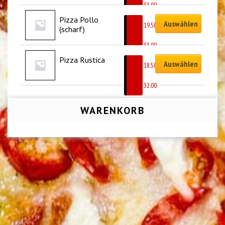
CHF
33.00
Pizza Pollo 
Auswählen
CHF
19.50
(scharf)
–
CHF
33.00
Pizza Rustica
Auswählen
CHF
18.50
–
CHF
32.00
WARENKORB