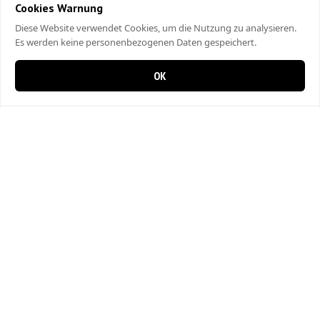
Cookies Warnung
Diese Website verwendet Cookies, um die Nutzung zu analysieren.
Es werden keine personenbezogenen Daten gespeichert.
OK
0 items in cart
0
City Kebap Pizzakurier