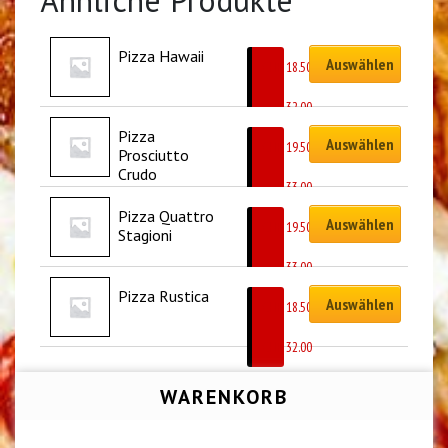
Pizza Hawaii
Auswählen
CHF
18.50
–
CHF
32.00
Pizza 
Auswählen
CHF
19.50
Prosciutto 
–
Crudo
CHF
33.00
Pizza Quattro 
Auswählen
CHF
19.50
Stagioni
–
CHF
33.00
Pizza Rustica
Auswählen
CHF
18.50
–
CHF
32.00
WARENKORB