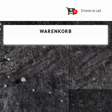
0 items in cart
0
WARENKORB