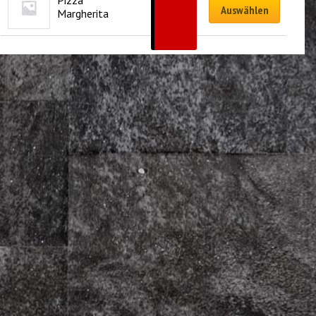
Pizza 
CHF
15.50
Auswählen
Margherita
–
CHF
27.00