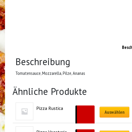
Besc
Beschreibung
Tomatensauce, Mozzarella, Pilze, Ananas
Ähnliche Produkte
Pizza Rustica
CHF
18.50
Auswählen
–
CHF
32.00