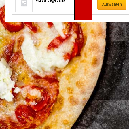
Pizza Vegetaria
CHF
19.50
Auswählen
–
CHF
33.00