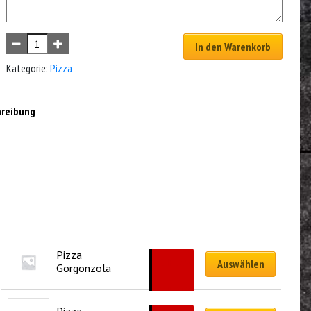
In den Warenkorb
Kategorie:
Pizza
hreibung
Pizza 
CHF
17.50
Auswählen
Gorgonzola
–
CHF
31.00