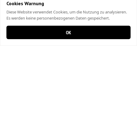
Cookies Warnung
Diese Website verwendet Cookies, um die Nutzung zu analysieren.
Es werden keine personenbezogenen Daten gespeichert.
OK
0 items in cart
0
City Kebap Pizzakurier