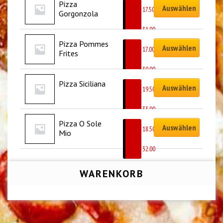
Pizza 
Auswählen
CHF
17.50
Gorgonzola
–
CHF
31.00
Pizza Pommes 
Auswählen
CHF
17.00
Frites
–
CHF
30.00
Pizza Siciliana
Auswählen
CHF
19.50
–
CHF
33.00
Pizza O Sole 
Auswählen
CHF
18.50
Mio
–
CHF
32.00
WARENKORB