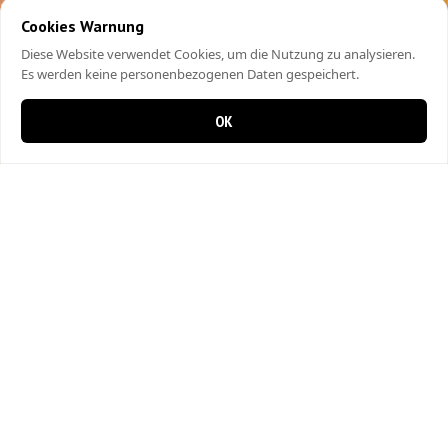
Cookies Warnung
Diese Website verwendet Cookies, um die Nutzung zu analysieren.
Es werden keine personenbezogenen Daten gespeichert.
OK
0 items in cart
0
City Kebap Pizzakurier