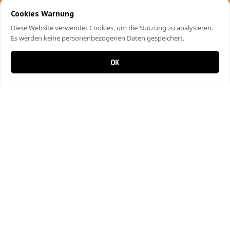
Cookies Warnung
Diese Website verwendet Cookies, um die Nutzung zu analysieren.
Es werden keine personenbezogenen Daten gespeichert.
OK
0 items in cart
0
City Kebap Pizzakurier