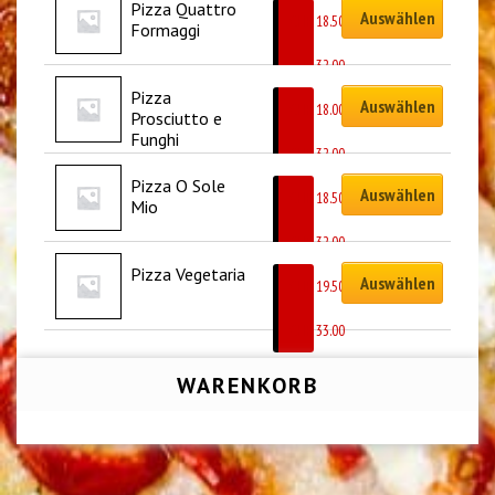
Pizza Quattro 
Auswählen
CHF
18.50
Formaggi
–
CHF
32.00
Pizza 
Auswählen
CHF
18.00
Prosciutto e 
–
Funghi
CHF
32.00
Pizza O Sole 
Auswählen
CHF
18.50
Mio
–
CHF
32.00
Pizza Vegetaria
Auswählen
CHF
19.50
–
CHF
33.00
WARENKORB