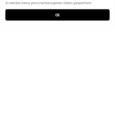
Es werden keine personenbezogenen Daten gespeichert.
OK
0 items in cart
0
City Kebap Pizzakurier
Bahnhofstrasse 27