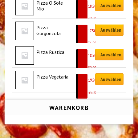
Pizza O Sole 
Auswählen
CHF
18.50
Mio
–
CHF
32.00
Pizza 
Auswählen
CHF
17.50
Gorgonzola
–
CHF
31.00
Pizza Rustica
Auswählen
CHF
18.50
–
CHF
32.00
Pizza Vegetaria
Auswählen
CHF
19.50
–
CHF
33.00
WARENKORB