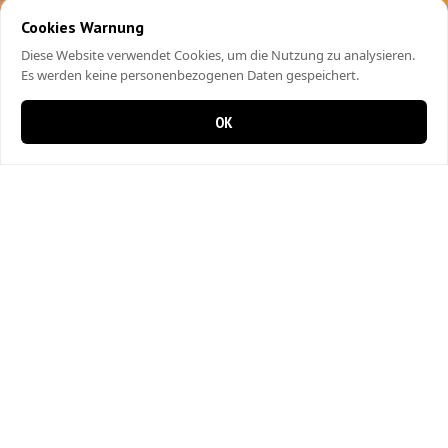
Cookies Warnung
Diese Website verwendet Cookies, um die Nutzung zu analysieren.
Es werden keine personenbezogenen Daten gespeichert.
OK
0 items in cart
0
City Kebap Pizzakurier