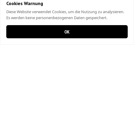
Cookies Warnung
Diese Website verwendet Cookies, um die Nutzung zu analysieren.
Es werden keine personenbezogenen Daten gespeichert.
OK
0 items in cart
0
City Kebap Pizzakurier