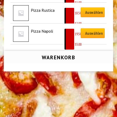
CHF
31.00
Pizza Rustica
Auswählen
CHF
18.50
–
CHF
32.00
Pizza Napoli
Auswählen
CHF
19.50
–
CHF
33.00
WARENKORB