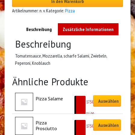
In den Warenkorb
Artikelnummer:
n. v.
Kategorie:
Pizza
Beschreibung
Zusätzliche Informationen
Beschreibung
Tomatensauce, Mozzarella, scharfe Salami, Zwiebeln,
Peperoni, Knoblauch
Ähnliche Produkte
Pizza Salame
Auswählen
CHF
17.50
–
CHF
31.00
Pizza 
Auswählen
CHF
17.50
Prosciutto
–