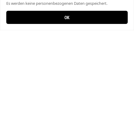
Es werden keine personenbezogenen Daten gespeichert.
OK
0 items in cart
0
City Kebap Pizzakurier
Bahnhofstrasse 27