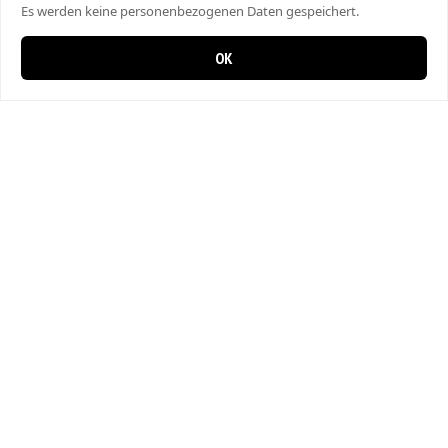
Es werden keine personenbezogenen Daten gespeichert.
OK
0 items in cart
0
City Kebap Pizzakurier
Bahnhofstrasse 27