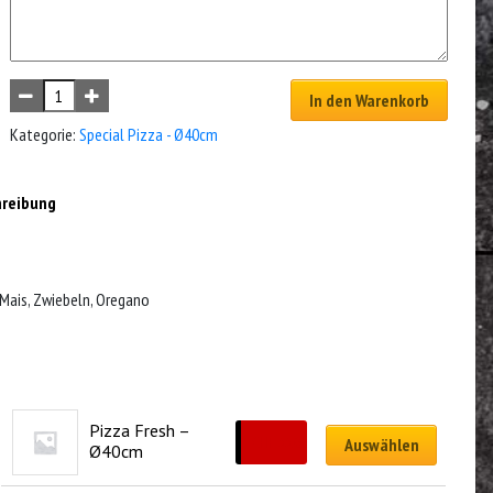
In den Warenkorb
Kategorie:
Special Pizza - Ø40cm
hreibung
 Mais, Zwiebeln, Oregano
Pizza Fresh – 
CHF
33.00
Auswählen
Ø40cm