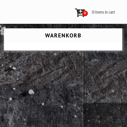
0 items in cart
0
WARENKORB