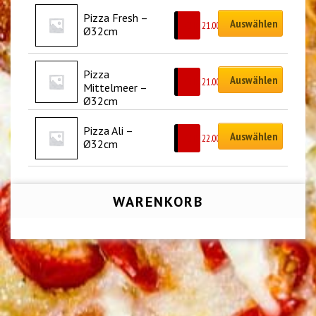
Pizza Fresh – 
Auswählen
CHF
21.00
Ø32cm
Pizza 
Auswählen
CHF
21.00
Mittelmeer – 
Ø32cm
Pizza Ali – 
Auswählen
CHF
22.00
Ø32cm
WARENKORB