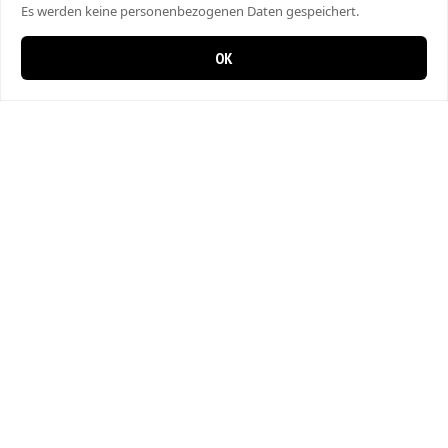
Es werden keine personenbezogenen Daten gespeichert.
OK
0 items in cart
0
City Kebap Pizzakurier
Bahnhofstrasse 27