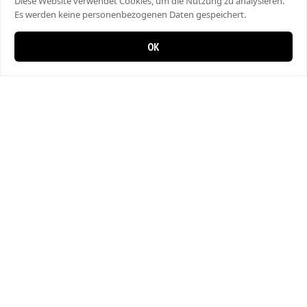
Diese Website verwendet Cookies, um die Nutzung zu analysieren.
Es werden keine personenbezogenen Daten gespeichert.
OK
0 items in cart
0
City Kebap Pizzakurier
Bahnhofstrasse 27