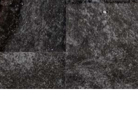
p Pizzakurier
Fleischherkunft