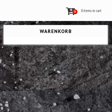
0 items in cart
0
WARENKORB