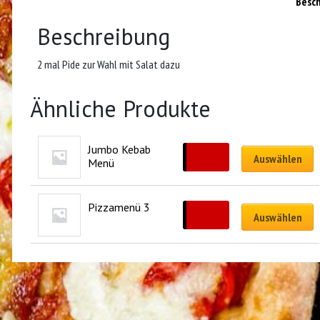
Besc
Beschreibung
2 mal Pide zur Wahl mit Salat dazu
Ähnliche Produkte
Jumbo Kebab 
CHF
25.00
Auswählen
Menü
Pizzamenü 3
CHF
60.00
Auswählen