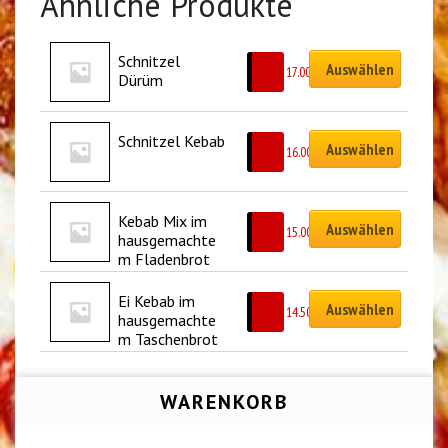
Ähnliche Produkte
Schnitzel 
Auswählen
CHF
17.00
Dürüm
Schnitzel Kebab
Auswählen
CHF
16.00
Kebab Mix im 
Auswählen
CHF
15.00
hausgemachte
m Fladenbrot
Ei Kebab im 
Auswählen
CHF
14.50
hausgemachte
m Taschenbrot
WARENKORB