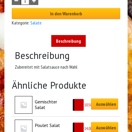
In den Warenkorb
Kategorie:
Salate
Beschreibung
Beschreibung
Zubereitet mit Salatsauce nach Wahl
Ähnliche Produkte
Gemischter 
Auswählen
CHF
10.50
Salat
Poulet Salat
Auswählen
CHF
14.00