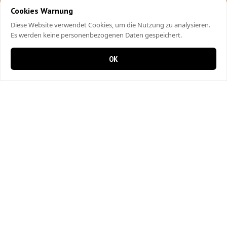
Cookies Warnung
Diese Website verwendet Cookies, um die Nutzung zu analysieren.
Es werden keine personenbezogenen Daten gespeichert.
OK
0 items in cart
0
City Kebap Pizzakurier