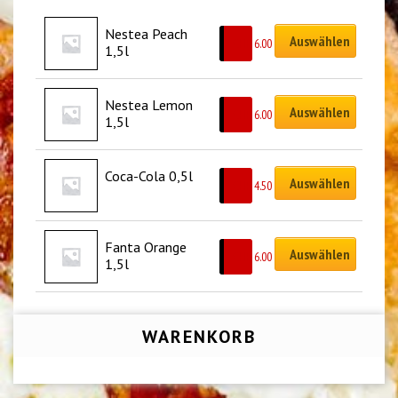
Nestea Peach 
Auswählen
CHF
6.00
1,5l
Nestea Lemon 
Auswählen
CHF
6.00
1,5l
Coca-Cola 0,5l
Auswählen
CHF
4.50
Fanta Orange 
Auswählen
CHF
6.00
1,5l
WARENKORB