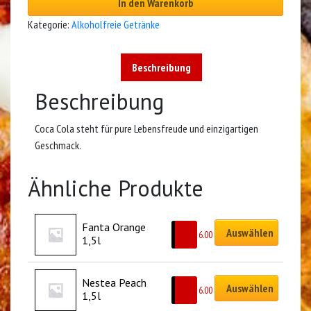
In den Warenkorb
Kategorie:
Alkoholfreie Getränke
Beschreibung
Beschreibung
Coca Cola steht für pure Lebensfreude und einzigartigen
Geschmack.
Ähnliche Produkte
Fanta Orange 
Auswählen
CHF
6.00
1,5l
Nestea Peach 
Auswählen
CHF
6.00
1,5l