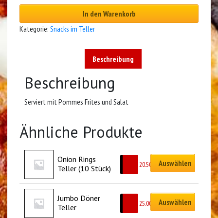
In den Warenkorb
Kategorie:
Snacks im Teller
Beschreibung
Beschreibung
Serviert mit Pommes Frites und Salat
Ähnliche Produkte
Onion Rings 
Auswählen
CHF
20.50
Teller (10 Stück)
Jumbo Döner 
Auswählen
CHF
25.00
Teller