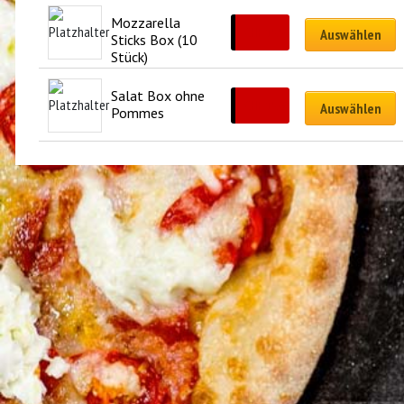
Mozzarella 
CHF
15.50
Auswählen
Sticks Box (10 
Stück)
Salat Box ohne 
CHF
15.00
Auswählen
Pommes