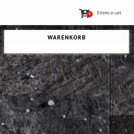
0 items in cart
0
WARENKORB