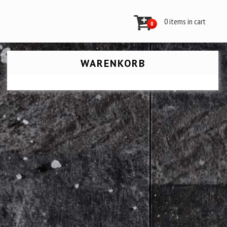
0 items in cart
0
WARENKORB