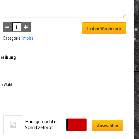
In den Warenkorb
Kategorie:
Imbiss
hreibung
ch Wahl
Hausgemachtes 
CHF
13.50
Auswählen
Schnitzelbrot