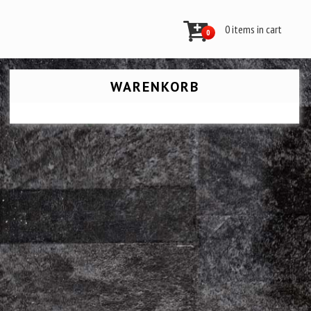
0 items in cart
0
WARENKORB