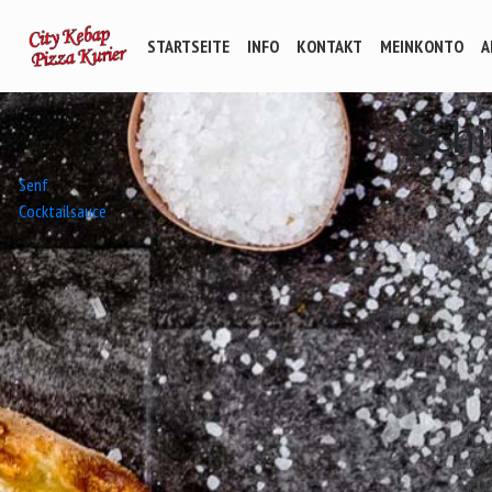
STARTSEITE
INFO
KONTAKT
MEINKONTO
A
Sch
Beitrags-
Senf
Cocktailsauce
Navigation