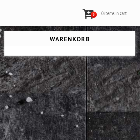
0 items in cart
0
WARENKORB