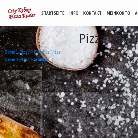
STARTSEITE
INFO
KONTAKT
MEINKONTO
A
Pizza Spezi
Beitrags-
Deine 1. Pizza – Pommes Frites
Deine 2. Pizza – Schinken
Navigation