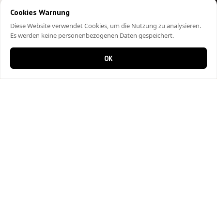
Cookies Warnung
Diese Website verwendet Cookies, um die Nutzung zu analysieren.
Es werden keine personenbezogenen Daten gespeichert.
OK
0 items in cart
0
City Kebap Pizzakurier