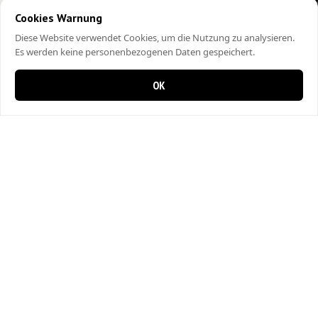
Cookies Warnung
Diese Website verwendet Cookies, um die Nutzung zu analysieren.
Es werden keine personenbezogenen Daten gespeichert.
OK
0 items in cart
0
City Kebap Pizzakurier