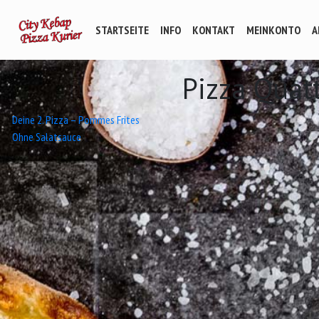
STARTSEITE
INFO
KONTAKT
MEINKONTO
A
Pizza Quat
Beitrags-
Deine 2. Pizza – Pommes Frites
Ohne Salatsauce
Navigation