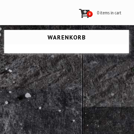
0 items in cart
0
WARENKORB