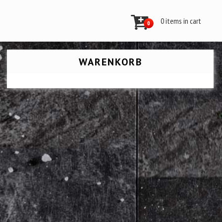
0 items in cart
0
WARENKORB