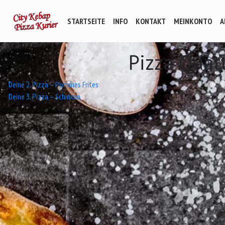
STARTSEITE
INFO
KONTAKT
MEINKONTO
A
Pizza Quat
Beitrags-
Deine 2. Pizza – Pommes Frites
Deine 3. Pizza – Schinken
Navigation