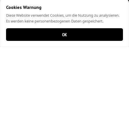
Cookies Warnung
Diese Website verwendet Cookies, um die Nutzung zu analysieren.
Es werden keine personenbezogenen Daten gespeichert.
OK
0 items in cart
0
City Kebap Pizzakurier